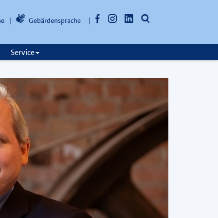
Facebook
Instagram
LinkedIn
Suche
he
Gebärdensprache
öffnen
Service