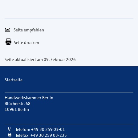
Seite
Per
empfehlen
E-
Seite drucken
Mail
versenden
Seite aktualisiert am 09. Februar 2026
Startseite
Handwerkskammer Berlin
Blücherstr. 68
10961 Berlin
Telefon: +49 30 259 03-01
Telefax: +49 30 259 03-235