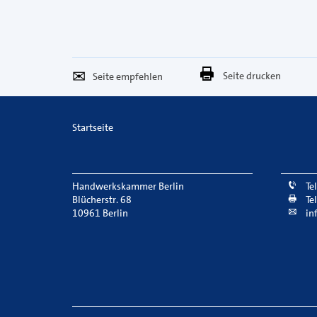
Seite
Per
Seite drucken
empfehlen
E-
Mail
Startseite
versenden
Handwerkskammer Berlin
Te
Blücherstr. 68
Te
10961 Berlin
in