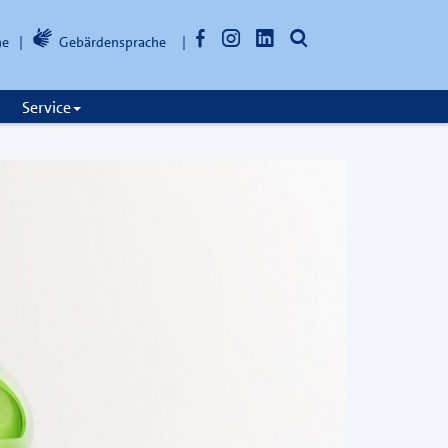
Facebook
Instagram
LinkedIn
Suche
he
Gebärdensprache
öffnen
Service