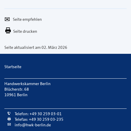
Seite
Per
empfehlen
E-
Seite drucken
Mail
versenden
Seite aktualisiert am 02. März 2026
Startseite
Handwerkskammer Berlin
Blücherstr. 68
10961 Berlin
Telefon: +49 30 259 03-01
Telefax: +49 30 259 03-235
info@hwk-berlin.de