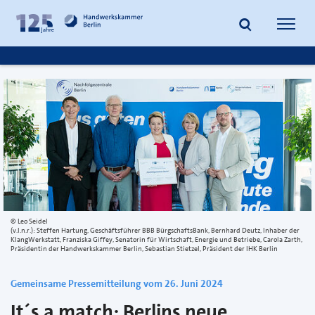
zum
zur
Inhalt
Fußzeile
Suche
Navig
springen
springen
öffnen
öffne
Leo Seidel
(v.l.n.r.): Steffen Hartung, Geschäftsführer BBB BürgschaftsBank, Bernhard Deutz, Inhaber der
KlangWerkstatt, Franziska Giffey, Senatorin für Wirtschaft, Energie und Betriebe, Carola Zarth,
Präsidentin der Handwerkskammer Berlin, Sebastian Stietzel, Präsident der IHK Berlin
Gemeinsame Pressemitteilung vom 26. Juni 2024
It´s a match: Berlins neue