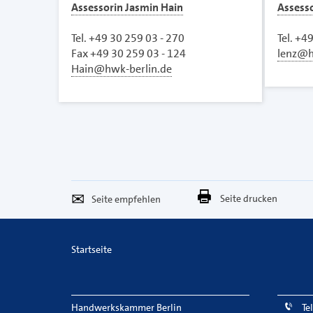
Assessorin Jasmin Hain
Assesso
Tel. +49 30 259 03 - 270
Tel. +4
Fax +49 30 259 03 - 124
lenz@h
Hain@hwk-berlin.de
Seite
Per
Seite drucken
empfehlen
E-
Mail
Startseite
versenden
Handwerkskammer Berlin
Te