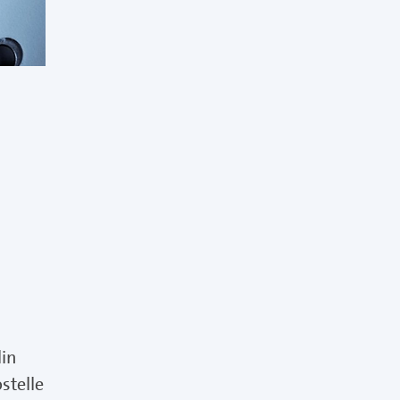
lin
stelle