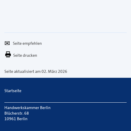
Seite
Per
empfehlen
E-
Seite drucken
Mail
versenden
Seite aktualisiert am 02. März 2026
Startseite
Handwerkskammer Berlin
Blücherstr. 68
10961 Berlin