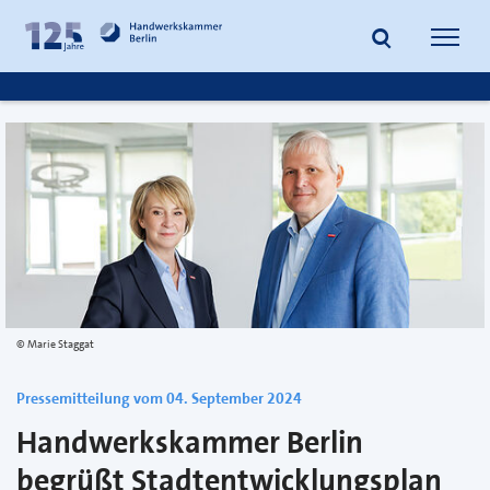
zum
zur
Inhalt
Fußzeile
Suche
Navig
springen
springen
öffnen
öffne
Marie Staggat
Pressemitteilung vom 04. September 2024
Handwerkskammer Berlin
begrüßt Stadtentwicklungsplan