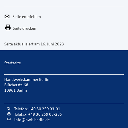
Seite
Per
empfehlen
E-
Seite drucken
Mail
versenden
Seite aktualisiert am 16. Juni 2023
Startseite
Handwerkskammer Berlin
Blücherstr. 68
10961 Berlin
Telefon: +49 30 259 03-01
Telefax: +49 30 259 03-235
info@hwk-berlin.de