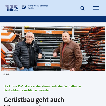
zum
zur
Inhalt
Fußzeile
Suche
Navig
springen
springen
öffnen
öffne
Ro²
Die Firma Ro² ist als erster klimaneutraler Gerüstbauer
Deutschlands zertifiziert worden.
Gerüstbau geht auch