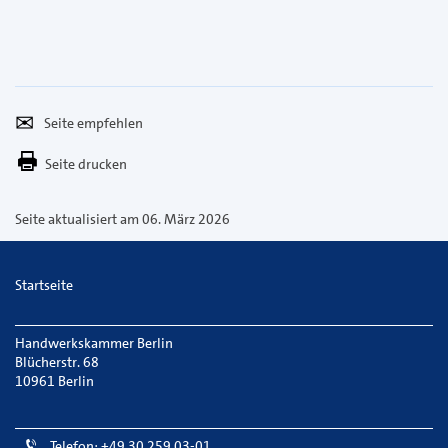
Seite
Per
empfehlen
E-
Seite drucken
Mail
versenden
Seite aktualisiert am 06. März 2026
Startseite
Handwerkskammer Berlin
Blücherstr. 68
10961 Berlin
Telefon: +49 30 259 03-01