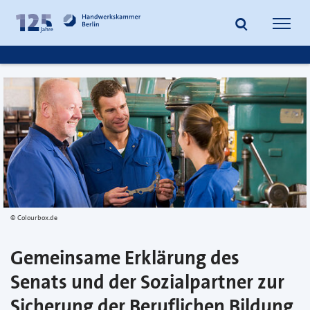
zum
zur
Inhalt
Fußzeile
Suche
Navig
springen
springen
öffnen
öffne
Colourbox.de
Gemeinsame Erklärung des
Senats und der Sozialpartner zur
Sicherung der Beruflichen Bildung