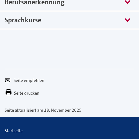
Berufsanerkennung
Sprachkurse
Seite
Per
empfehlen
E-
Seite drucken
Mail
versenden
Seite aktualisiert am 18. November 2025
Startseite