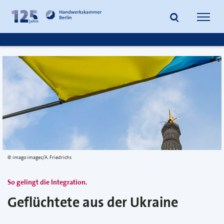
zum
zur
Inhalt
Fußzeile
Suche
Navig
springen
springen
öffnen
öffne
imago images/A. Friedrichs
So gelingt die Integration.
Geflüchtete aus der Ukraine