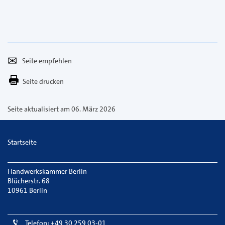
Seite
Per
empfehlen
E-
Seite drucken
Mail
versenden
Seite aktualisiert am 06. März 2026
Startseite
Handwerkskammer Berlin
Blücherstr. 68
10961 Berlin
Telefon: +49 30 259 03-01