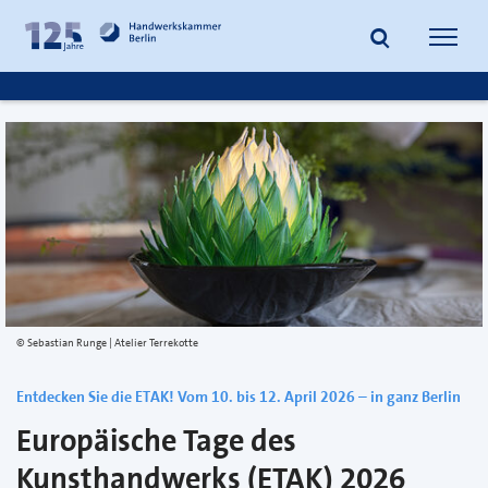
zum
zur
Inhalt
Fußzeile
Suche
Navig
springen
springen
öffnen
öffne
Sebastian Runge | Atelier Terrekotte
Entdecken Sie die ETAK! Vom 10. bis 12. April 2026 – in ganz Berlin
Europäische Tage des
Kunsthandwerks (ETAK) 2026