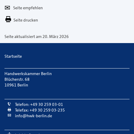
Seite
Per
empfehlen
E-
Seite drucken
Mail
versenden
Seite aktualisiert am 20. März 2026
Startseite
Handwerkskammer Berlin
Blücherstr. 68
10961 Berlin
Telefon: +49 30 259 03-01
Telefax: +49 30 259 03-235
info@hwk-berlin.de