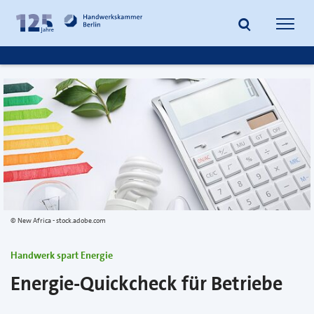
zum
zur
Inhalt
Fußzeile
Suche
Navig
springen
springen
öffnen
öffne
New Africa - stock.adobe.com
Handwerk spart Energie
Energie-Quickcheck für Betriebe