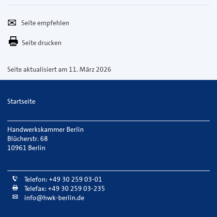
Seite
Per
empfehlen
E-
Seite drucken
Mail
versenden
Seite aktualisiert am 11. März 2026
Startseite
Handwerkskammer Berlin
Blücherstr. 68
10961 Berlin
Telefon: +49 30 259 03-01
Telefax: +49 30 259 03-235
info@hwk-berlin.de