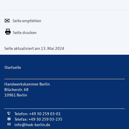
Seite
Per
empfehlen
E-
Seite drucken
Mail
versenden
Seite aktualisiert am 13. Mai 2024
Startseite
Handwerkskammer Berlin
Blücherstr. 68
10961 Berlin
Telefon: +49 30 259 03-01
Telefax: +49 30 259 03-235
info@hwk-berlin.de