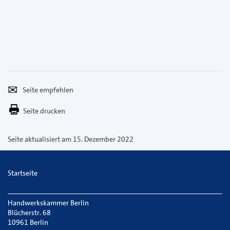
Seite
Per
empfehlen
E-
Seite drucken
Mail
versenden
Seite aktualisiert am 15. Dezember 2022
Startseite
Handwerkskammer Berlin
Blücherstr. 68
10961 Berlin