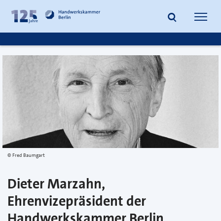
zum
zur
Inhalt
Fußzeile
Suche
Navig
springen
springen
öffnen
öffne
Fred Baumgart
Dieter Marzahn,
Ehrenvizepräsident der
Handwerkskammer Berlin,