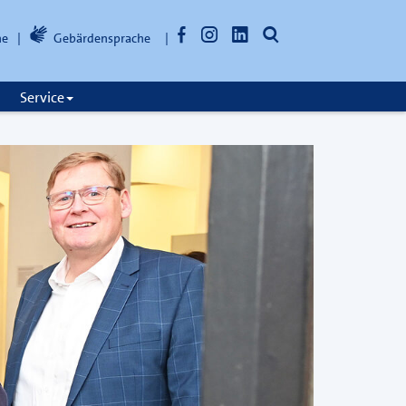
Facebook
Instagram
LinkedIn
Suche
he
Gebärdensprache
öffnen
Service