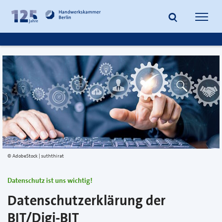
zum
zur
Inhalt
Fußzeile
Suche
Navig
springen
springen
öffnen
öffne
AdobeStock | suththirat
Datenschutz ist uns wichtig!
Datenschutzerklärung der
BIT/Digi-BIT