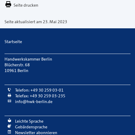
E-
Seite drucken
Mail
versenden
Seite aktualisiert am 23. Mai 2023
Startseite
Handwerkskammer Berlin
Blücherstr. 68
10961 Berlin
Telefon: +49 30 259 03-01
Telefax: +49 30 259 03-235
info@hwk-berlin.de
Leichte Sprache
Gebärdensprache
Newsletter abonnieren