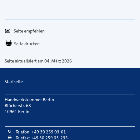
Seite
Per
empfehlen
E-
Seite drucken
Mail
versenden
Seite aktualisiert am 04. März 2026
Startseite
Handwerkskammer Berlin
Blücherstr. 68
10961 Berlin
Telefon: +49 30 259 03-01
Telefax: +49 30 259 03-235