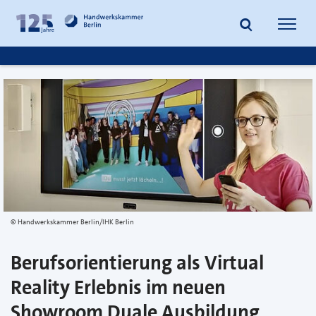
zum
zur
Inhalt
Fußzeile
Suche
Navig
springen
springen
öffnen
öffne
Handwerkskammer Berlin/IHK Berlin
Berufsorientierung als Virtual
Reality Erlebnis im neuen
Showroom Duale Ausbildung