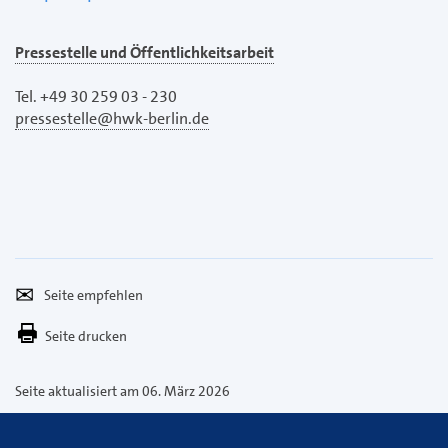
Pressestelle und Öffentlichkeitsarbeit
Tel. +49 30 259 03 - 230
pressestelle@hwk-berlin.de
Seite
Per
empfehlen
E-
Seite drucken
Mail
versenden
Seite aktualisiert am 06. März 2026