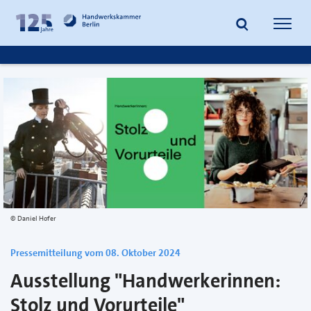
zum
zur
Inhalt
Fußzeile
Suche
Navig
springen
springen
öffnen
öffne
Daniel Hofer
Pressemitteilung vom 08. Oktober 2024
Ausstellung "Handwerkerinnen:
Stolz und Vorurteile"