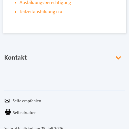
Ausbildungsberechtigung
Teilzeitausbildung u.a.
Kontakt
Seite
Per
empfehlen
E-
Seite drucken
Mail
versenden
Seite aktualisiert am 29. Juli 2026