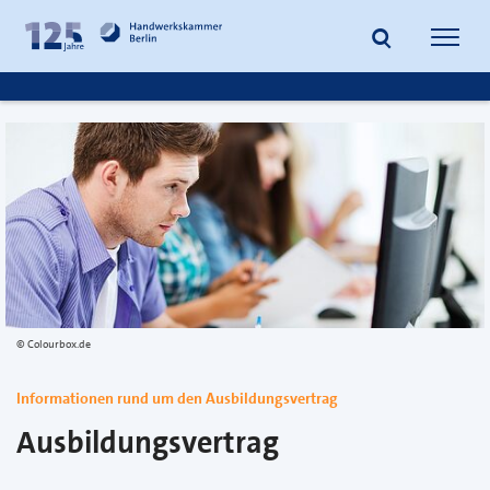
zum
zur
Inhalt
Fußzeile
Suche
Navig
springen
springen
öffnen
öffne
Colourbox.de
Informationen rund um den Ausbildungsvertrag
Ausbildungsvertrag