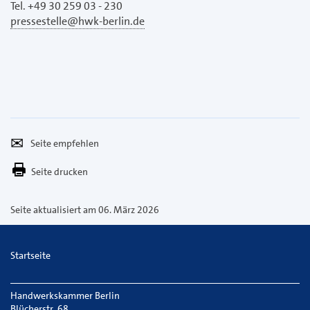
Tel. +49 30 259 03 - 230
pressestelle@hwk-berlin.de
Seite
Per
empfehlen
E-
Seite drucken
Mail
versenden
Seite aktualisiert am 06. März 2026
Startseite
Handwerkskammer Berlin
Blücherstr. 68