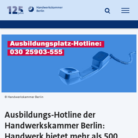
zum
zur
Inhalt
Fußzeile
Suche
Navig
springen
springen
öffnen
öffne
Handwerkskammer Berlin
Ausbildungs-Hotline der
Handwerkskammer Berlin:
Handwerk bietet mehr als 500