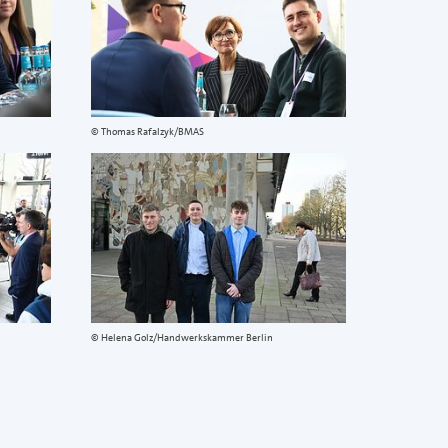
Thomas Rafalzyk/BMAS
Helena Golz/Handwerkskammer Berlin