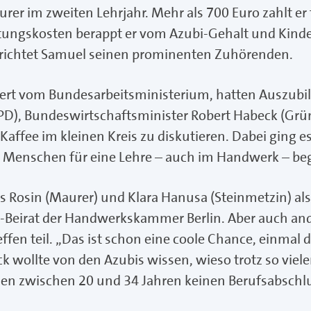
r im zweiten Lehrjahr. Mehr als 700 Euro zahlt er f
ltungskosten berappt er vom Azubi-Gehalt und Kin
, berichtet Samuel seinen prominenten Zuhörenden.
ert vom Bundesarbeitsministerium, hatten Auszubil
SPD), Bundeswirtschaftsminister Robert Habeck (Gr
 Kaffee im kleinen Kreis zu diskutieren. Dabei ging 
Menschen für eine Lehre – auch im Handwerk – be
 Rosin (Maurer) und Klara Hanusa (Steinmetzin) a
ubi-Beirat der Handwerkskammer Berlin. Aber auch a
en teil. „Das ist schon eine coole Chance, einmal d
wollte von den Azubis wissen, wieso trotz so viele
hen zwischen 20 und 34 Jahren keinen Berufsabschlu