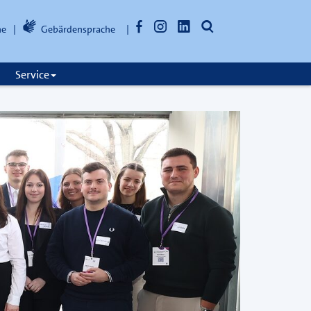
Facebook
Instagram
LinkedIn
Suche
he
Gebärdensprache
öffnen
Service