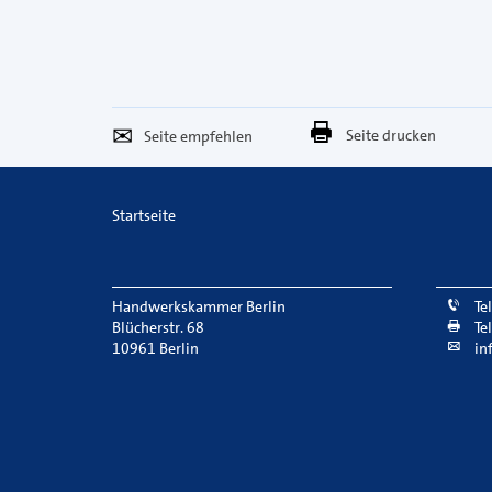
Seite
Per
Seite drucken
empfehlen
E-
Mail
Startseite
versenden
Handwerkskammer Berlin
Te
Blücherstr. 68
Te
10961 Berlin
in