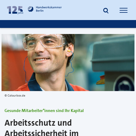
zum
zur
Inhalt
Fußzeile
Suche
Navig
springen
springen
öffnen
öffne
Colourbox.de
Gesunde Mitarbeiter*innen sind Ihr Kapital
Arbeitsschutz und
Arbeitssicherheit im