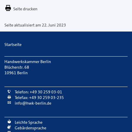
E-
Seite drucken
Mail
versenden
Seite aktualisiert am 22. Juni 2023
Startseite
Handwerkskammer Berlin
Blücherstr. 68
10961 Berlin
Telefon: +49 30 259 03-01
Telefax: +49 30 259 03-235
info@hwk-berlin.de
Leichte Sprache
Gebärdensprache