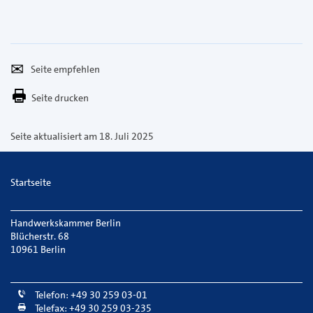
Seite
Per
empfehlen
E-
Seite drucken
Mail
versenden
Seite aktualisiert am 18. Juli 2025
Startseite
Handwerkskammer Berlin
Blücherstr. 68
10961 Berlin
Telefon: +49 30 259 03-01
Telefax: +49 30 259 03-235