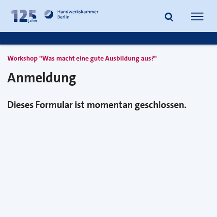
zum
zur
Inhalt
Fußzeile
Suche
Navig
springen
springen
öffnen
öffne
Workshop "Was macht eine gute Ausbildung aus?"
Anmeldung
Dieses Formular ist momentan geschlossen.