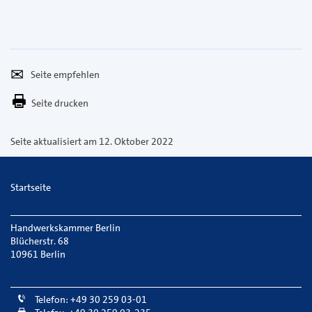
Seite
Per
empfehlen
E-
Seite drucken
Mail
versenden
Seite aktualisiert am 12. Oktober 2022
Startseite
Handwerkskammer Berlin
Blücherstr. 68
10961 Berlin
Telefon: +49 30 259 03-01