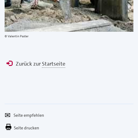
Valentin Paster
Zurück zur
Startseite
Seite
Per
empfehlen
E-
Seite drucken
Mail