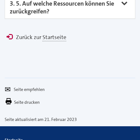
3. 5. Auf welche Ressourcen können Sie
zurückgreifen?
Zurück zur
Startseite
Seite
Per
empfehlen
E-
Seite drucken
Mail
versenden
Seite aktualisiert am 21. Februar 2023
Startseite