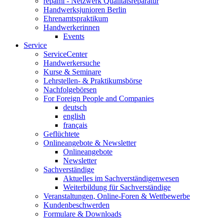
repami - Netzwerk Qualitätsreparatur
Handwerksjunioren Berlin
Ehrenamtspraktikum
Handwerkerinnen
Events
Service
ServiceCenter
Handwerkersuche
Kurse & Seminare
Lehrstellen- & Praktikumsbörse
Nachfolgebörsen
For Foreign People and Companies
deutsch
english
français
Geflüchtete
Onlineangebote & Newsletter
Onlineangebote
Newsletter
Sachverständige
Aktuelles im Sachverständigenwesen
Weiterbildung für Sachverständige
Veranstaltungen, Online-Foren & Wettbewerbe
Kundenbeschwerden
Formulare & Downloads