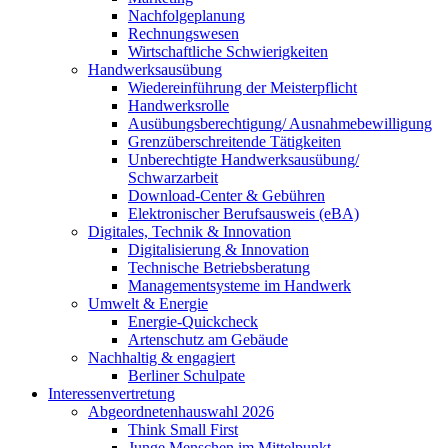
Nachfolgeplanung
Rechnungswesen
Wirtschaftliche Schwierigkeiten
Handwerksausübung
Wiedereinführung der Meisterpflicht
Handwerksrolle
Ausübungsberechtigung/ Ausnahmebewilligung
Grenzüberschreitende Tätigkeiten
Unberechtigte Handwerksausübung/
Schwarzarbeit
Download-Center & Gebühren
Elektronischer Berufsausweis (eBA)
Digitales, Technik & Innovation
Digitalisierung & Innovation
Technische Betriebsberatung
Managementsysteme im Handwerk
Umwelt & Energie
Energie-Quickcheck
Artenschutz am Gebäude
Nachhaltig & engagiert
Berliner Schulpate
Interessenvertretung
Abgeordnetenhauswahl 2026
Think Small First
Junge Menschen im Mittelpunkt