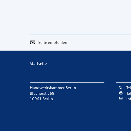
Seite
Per
empfehlen
E-
Mail
Startseite
versenden
Handwerkskammer Berlin
Te
Blücherstr. 68
Te
10961 Berlin
in