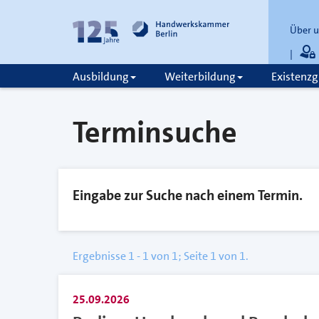
Über 
Ausbildung
Weiterbildung
Existenz
zum
zur
Inhalt
Fußzeile
springen
springen
Terminsuche
Eingabe zur Suche nach einem Termin.
Ergebnisse 1 - 1 von 1; Seite 1 von 1.
25.09.2026