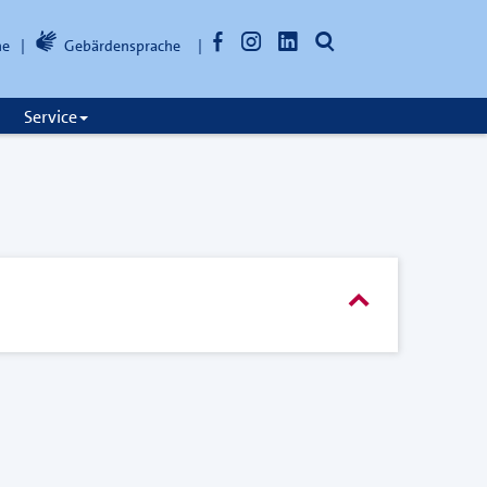
Facebook
Instagram
LinkedIn
Suche
he
Gebärdensprache
öffnen
Service
Suchmaske
einklappen
oder
ausklappen