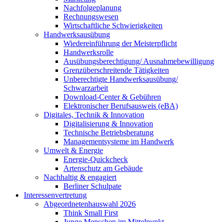
Nachfolgeplanung
Rechnungswesen
Wirtschaftliche Schwierigkeiten
Handwerksausübung
Wiedereinführung der Meisterpflicht
Handwerksrolle
Ausübungsberechtigung/ Ausnahmebewilligung
Grenzüberschreitende Tätigkeiten
Unberechtigte Handwerksausübung/
Schwarzarbeit
Download-Center & Gebühren
Elektronischer Berufsausweis (eBA)
Digitales, Technik & Innovation
Digitalisierung & Innovation
Technische Betriebsberatung
Managementsysteme im Handwerk
Umwelt & Energie
Energie-Quickcheck
Artenschutz am Gebäude
Nachhaltig & engagiert
Berliner Schulpate
Interessenvertretung
Abgeordnetenhauswahl 2026
Think Small First
Junge Menschen im Mittelpunkt