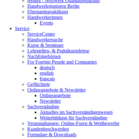
repami - Netzwerk Qualitätsreparatur
Handwerksjunioren Berlin
Ehrenamtspraktikum
Handwerkerinnen
Events
Service
ServiceCenter
Handwerkersuche
Kurse & Seminare
Lehrstellen- & Praktikumsbörse
Nachfolgebörsen
For Foreign People and Companies
deutsch
english
français
Geflüchtete
Onlineangebote & Newsletter
Onlineangebote
Newsletter
Sachverständige
Aktuelles im Sachverständigenwesen
Weiterbildung für Sachverständige
Veranstaltungen, Online-Foren & Wettbewerbe
Kundenbeschwerden
Formulare & Downloads